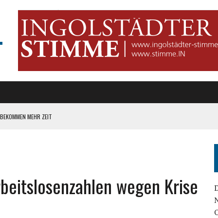
T
 BEKOMMEN MEHR ZEIT
T RETTEN!
HERHOLUNG“
TEN IST DER BAU VON WOHNUNGEN“
rbeitslosenzahlen wegen Krise