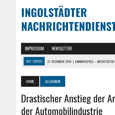
INGOLSTÄDTER
NACHRICHTENDIENS
IMPRESSUM
NEWSLETTER
HOT TOPICS
21. DEZEMBER 2019
|
KAMMERSPIELE – ARCHITEKTEN
4. DEZEMBER 2019
|
CHRISTIAN SCHARPF: SCHLACHTHOF INGOLSTAD
22. NOVEMBER 2019
|
CSU ZUKUNFTSWERKSTATT “UMWELT UND NA
HOME
ALLGEMEIN
22. NOVEMBER 2019
|
CSU: „DER BESTE SCHUTZ VOR ZU HOHEN MIE
Drastischer Anstieg der A
24. DEZEMBER 2019
|
PETER SPRINGL ALS MEHRHEITSBESCHAFFER?
der Automobilindustrie